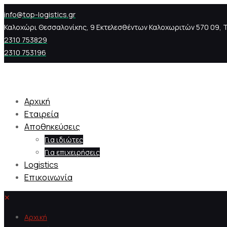
info@top-logistics.gr
Καλοχώρι Θεσσαλονίκης, 9 Εκτελεσθέντων Καλοχωριτών 570 09, Τ
2310 753829
2310 753196
Αρχική
Εταιρεία
Αποθηκεύσεις
Για ιδιώτες
Για επιχειρήσεις
Logistics
Επικοινωνία
✕
Αρχική